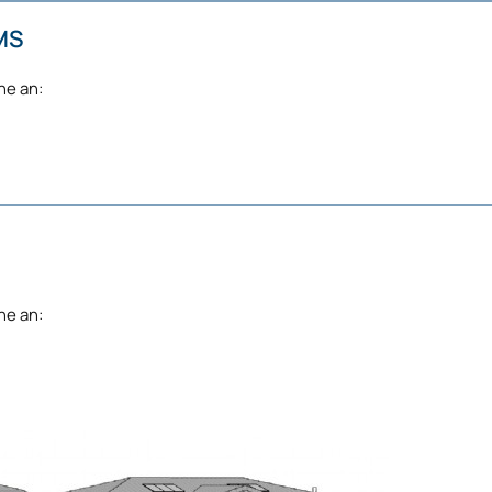
MS
ne an:
ne an: