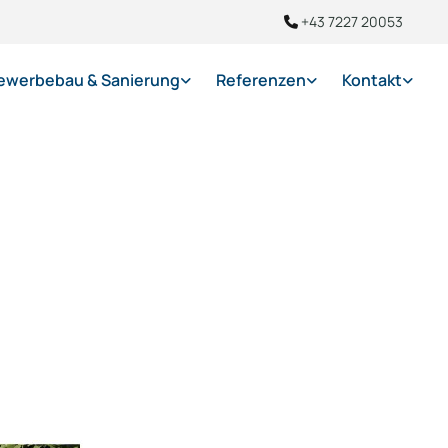
+43 7227 20053

ewerbebau & Sanierung
Referenzen
Kontakt