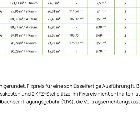
rundet. Fixpreis für eine schlüsselfertige Ausführung lt. 
skosten und 2 KFZ-Stellplätze. Im Fixpreis nicht enthalten ist
dbuchseintragungsgebühr (1,1%), die Vertragserrichtungskos